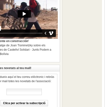
ente en construcción'
atge de Joan Tisminetzky sobre els
es de Castellví Solidari - Junts Podem a
Bolívia
les novetats al teu mail!
odueix aquí el teu correu elèctronic i rebràs
r mail totes les novetats de l'associació: