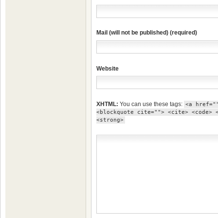
Mail (will not be published) (required)
Website
XHTML:
You can use these tags:
<a href="
<blockquote cite=""> <cite> <code> 
<strong>