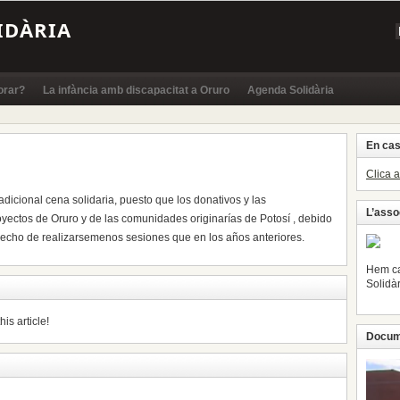
IDÀRIA
orar?
La infància amb discapacitat a Oruro
Agenda Solidària
En cas
Clica 
adicional cena solidaria, puesto que los donativos y las
L’asso
yectos de Oruro y de las comunidades originarías de Potosí , debido
 hecho de realizarsemenos sesiones que en los años anteriores.
Hem ca
Solidà
is article!
Docume