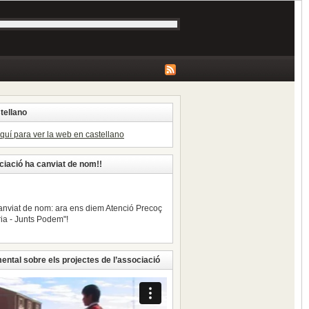
tellano
aquí para ver la web en castellano
ciació ha canviat de nom!!
nviat de nom: ara ens diem Atenció Precoç
ria - Junts Podem"!
ntal sobre els projectes de l’associació