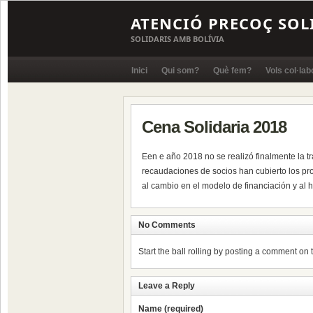
ATENCIÓ PRECOÇ SOL
SOLIDARIS AMB BOLÍVIA
Inici
Qui som?
Què fem?
Vols col·lab
Cena Solidaria 2018
Een e año 2018 no se realizó finalmente la tr
recaudaciones de socios han cubierto los pro
al cambio en el modelo de financiación y al
No Comments
Start the ball rolling by posting a comment on th
Leave a Reply
Name (required)